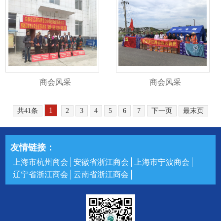
商会风采
商会风采
1
共41条
2
3
4
5
6
7
下一页
最末页
友情链接：
上海市杭州商会
安徽省浙江商会
上海市宁波商会
辽宁省浙江商会
云南省浙江商会